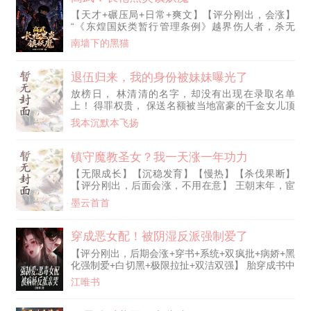
里如履平地。左手猎刀破风，右手神枪弑敌！寻参
【天才+碾压局+日常+爽文】【评分刚出，会涨】
王，斗狼群，擒金匪，收虎王！他从一个屯里人人喊
“《东煌国妖类暂行管理条例》越界伤人者，杀无
打的落魄穷小子，一路碾压各路跳梁小
赦。” 暗巷里，年仅18岁的高三学生沈长安，看着眼
南墙下的黑猫
前的妖物，面无表情地背诵着条例。 “哪来的学生？
给我弄死他！” 沈长安叹了口气，随手将背上的黑木
吉他盒砸在地上。 里面没有吉他，只有一杆重达百
退伍归来，我的身份被妹妹曝光了
斤的漆黑双截枪。 什么省城天骄？什么千年大妖？
放榜日， 林清清的名字，却没有出现在录取名单
什么滔天大魔？ 既然这长夜妖魔横行，规矩崩坏。
上！ 得罪权贵， 保送名额被当地富豪的千金女儿顶
那我沈长安，就以镇夜司
替， 退伍归来的哥哥林战， 决定为妹妹讨回公道！
我本沉默本飞扬
军魂绝对不能被权贵玷污！
镇守魔教圣女？我一天涨一年功力
【无限成长】【沉稳发育】【慢热】【杀伐果断】
【评分刚出，后面会涨，不用在意】 王朝末年，宦
官当权，魔教兴起…… 在这个妖魔乱世当中， 陈然
墨云首首
穿越为了一个手无缚鸡之力的狱卒 好在觉醒了金手
指【镇狱天书】 【镇守天牢一日，奖励：一年功
力】 【镇守玄冥老魔五十年，奖励：天魔解体大
穿成恶女配！被阴湿反派强制爱了
法】 【镇守妖族真龙八十年：奖励：不灭龙躯】 陈
【评分刚出，后期会涨+穿书+系统+双疯批+病娇+黑
然本以为自己会苟在天牢，慢慢变强。 可却遭上司
化强制爱+白切黑+极限拉扯+双洁双强】 胎穿成书中
打压，被迫负责看守魔教圣女，稍有
恶毒女配，许雾凝在圈子里嚣张娇纵，没人敢惹。
江唯书
而陆氏集团太子爷陆京辞，自幼善良温和，是众人眼
中毫无瑕疵的大好人。 两人从学生时代就是死对