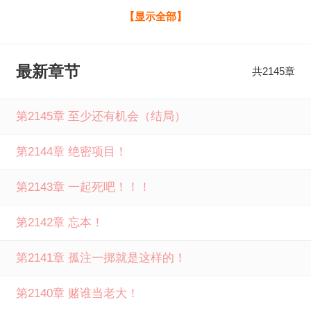
一世陆离觉醒天赋【吞魂】，没有品阶！能吞千尸魂魄，夺
【显示全部】
万种天赋！凝魂兵，铸魂卫！拥有如此逆天的天赋，却还是
抵不过人心的阴暗！重活一世，陆离誓要屠尽所有背叛者！
最新章节
共2145章
一步一步，登顶最强！！！ 全球末世：开局觉醒吞魂天赋全
文免费阅读由笔下文学提供，如果您喜欢全球末世：开局觉
第2145章 至少还有机会（结局）
醒吞魂天赋猪柳蛋汉宝最新章节，请分享给您的好友一起来
第2144章 绝密项目！
笔下文学免费阅读。
第2143章 一起死吧！！！
第2142章 忘本！
第2141章 孤注一掷就是这样的！
第2140章 赌谁当老大！