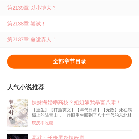
第2139章 以小博大？
第2138章 尝试！
第2137章 命运弄人！
全部章节目录
人气小说推荐
妹妹悔婚攀高枝？姐姐嫁我暴富八零！
【重生】【打脸爽文】【年代日常】【无敌】死在病
榻上的陆青山，一睁眼重生回到了八十年代的东北林
区。前世错信绿茶悔婚毁了一生，重活一世，他果断
庆庆不吃熊
拉过一旁卑微受气的绝美长姐！“退婚？这简直是天
大的好事！今天起，秀兰就是我陆青山的媳妇！”凭
着前世跑山三十年的经验，陆青山在莽莽原始大森林
高武：长枪黑炎镇妖魔