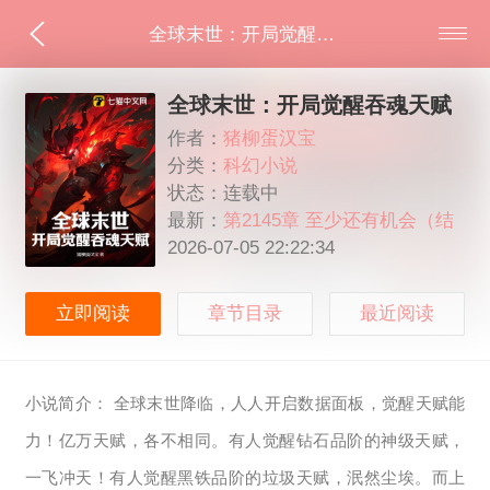
全球末世：开局觉醒吞魂天赋
全球末世：开局觉醒吞魂天赋
作者：
猪柳蛋汉宝
分类：
科幻小说
状态：连载中
最新：
第2145章 至少还有机会（结
局）
2026-07-05 22:22:34
立即阅读
章节目录
最近阅读
小说简介： 全球末世降临，人人开启数据面板，觉醒天赋能
力！亿万天赋，各不相同。有人觉醒钻石品阶的神级天赋，
一飞冲天！有人觉醒黑铁品阶的垃圾天赋，泯然尘埃。而上