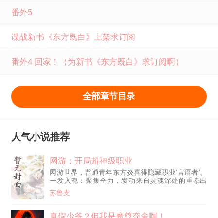
番外5
谍战新书《东方既白》上架求订阅
番外4 回家！（为新书《东方既白》求订阅啊）
全部章节目录
人气小说推荐
网游：开局超神级职业
网游世界，普通青年东方炎喜得隐藏职业‘言语者’。
一发入魂：聚集全力，发动来自灵魂深处的重拳出
击！造成500%伤害！ 十步一杀：十秒内，对方必定
苏鲁支
死亡！ 百折不挠：100秒内，金身无敌！ 百万雄
师：召唤‘雄狮军团’，数量...百万！ ...... 汉字成语的
精髓，折服众多玩家！ 外国玩家纷纷拜倒在博大精
真假少爷？但我是魔尊夺舍啊！