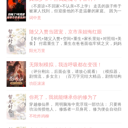
深的成语中！
（不原谅+不回家+不认亲+不上学） 走丢的孩子终于
被家人找到，但迎接他的不是温馨的家庭。 因为一
个更受宠的养子代替了他。 处处被刁难，忍受不了
词中意
无尽偏见的他结束了自己的性命。 临死之际，魔尊
秦长生夺舍了他的躯体，接管了他的人生。 家人？
何为家人？ 提供负面情绪供我修炼，亦或者万魂幡
随父入赘当团宠，京市亲姐悔红眼
里一聚吧！ 秦长生直接脱离家族，利用魔道手段疯
【年代+随父入赘+空间+重生+家长里短+对照组+美
狂提升实力。 同时发现这养子竟是私生子。 他略施
食】 付霜重生了，重生在爸爸面临牢狱之灾，妈妈
小计，就让私生子将秦家搞得家破人亡，更让私生子
急着改嫁去京市的这天。 前世她跟着改嫁的妈妈，
杀死了秦父。 可同时，他惊讶地发现，自己已经闯
阳光万里
非但没过上好日子，还被周家父子轮流侵犯，被当成
入了两个天道的博弈之中。 由魔道转入诡道，由此
工具送到各个男人床上，换取好处，最后活活被折磨
而起。
死…… 这一次，她选择留下，陪着爸爸。 刚要拒绝
无限制模拟，我连呼吸都在变强！
妈妈，妹妹下跪哭求去京市。 听着妹妹的话，对上
（评分刚出，后面会涨，请放心观看） （模拟器，
妹妹满含恨意的眼神，付霜知道，妹妹也重生了。
剧情流，多女主） （百万字完结大精品，剧情结构
付
完整，环环相扣） 陈凡身陷合欢宗，沦为最低级的
功臣滚滚
耗材，地位连畜生都不如。 眼看就要被合欢宗妖女
榨干。 关键时刻，觉醒了每日模拟系统。 一天一模
拟，快活似神仙。 【恭喜宿主】 【成功继承15年间
你死了，我就能继承你的修为了
所有记忆】 【成功继承炼气九层修为】 【成功继承
穿越修仙界， 周明脑海中竟浮现一部功法： 只要将
所有功法、法术修炼进度】 【成功继承筑基功法冰
功法传授他人， 修炼者一旦身死， 修为便会自动归
心诀一本】 【成功继承筑基法术冰魄剑诀一本】
他所有， 还能层层叠加，永无上限。 长生，需要踏
【成功继承聚气丹10瓶】 【成功继承下品灵石7块】
不吃炸鸡柳
着别人的尸骨攀登。 于是，周明微笑着，开始祸乱
【成功继承黄金100两】 …… 当陈凡真正走到妖女
修仙界。
面前时，仅用一根手指，便将妖女镇压。 妖女张嘴