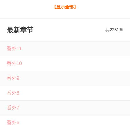
功勋永垂不朽……”‘火苗’，一个令敌人恨之入骨、欲挖地三
【显示全部】
尺、除名而后快的（名字）代号。程千帆，代号火苗。他的
故事从1936年的初春开始……“他们说热的心会把冰雪融消，
最新章节
共2251章
他们说战士的坟墓比奴隶的天堂更明亮，他们说为了免除下
一代的苦难、为了家园、亲人不再蒙难，他们选择战斗、勇
番外11
往直前、舍生忘死、前仆后继……只为了一个回答‘山河犹
番外10
在、国泰民安’……” 各位书友要是觉得《我的谍战岁月》还不
错的话请不要忘记向您QQ群和微博里的朋友推荐哦！ 我的
番外9
谍战岁月全文免费阅读由笔下文学提供，如果您喜欢我的谍
番外8
战岁月猪头七最新章节，请分享给您的好友一起来笔下文学
免费阅读。
番外7
番外6