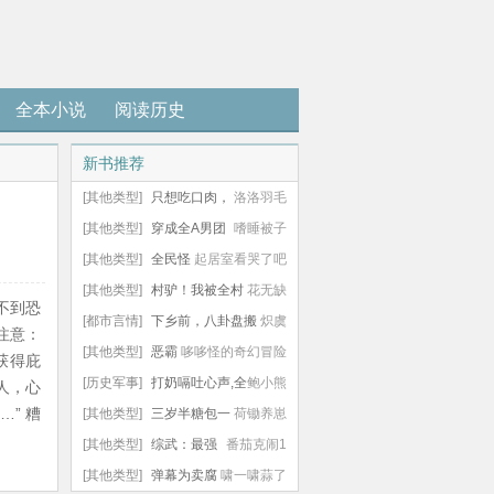
全本小说
阅读历史
新书推荐
[其他类型]
只想吃口肉，
洛洛羽毛
非要让我考科举
[其他类型]
穿成全A男团
嗜睡被子
里的beta经纪人
[其他类型]
全民怪
起居室看哭了吧
兽觉醒：我开局觉醒芝顿！
[其他类型]
村驴！我被全村
花无缺
不到恐
姑娘曝光了
[都市言情]
下乡前，八卦盘搬
炽虞
注意：
空全家
[其他类型]
恶霸
哆哆怪的奇幻冒险
获得庇
报警：九岁小孩有钢铁侠
[历史军事]
打奶嗝吐心声,全
鲍小熊
人，心
” 糟
家炸了全京城
[其他类型]
三岁半糖包一
荷锄养崽
邪神信
开口，全军区泪崩了
[其他类型]
综武：最强
番茄克闹1
人材超
说书人，林仙儿上门
[其他类型]
弹幕为卖腐
啸一啸蒜了
入众生