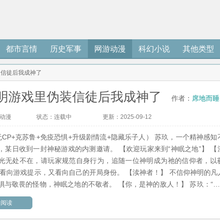
都市言情
历史军事
网游动漫
科幻小说
其他类型
装信徒后我成神了
明游戏里伪装信徒后我成神了
作者：
席地而睡
动漫
状态：
连载中
更新：
2025-09-12 
01:47:32
无CP+克苏鲁+免疫恐惧+升级剧情流+隐藏乐子人） 苏玖，一个精神感知
，某日收到一封神秘游戏的内测邀请。 【欢迎玩家来到“神眠之地”】 【
光无处不在，请玩家规范自身行为，追随一位神明成为祂的信仰者，以
玖看向游戏提示，又看向自己的开局身份。 【渎神者！】 不信仰神明的凡
惧与敬畏的怪物，神眠之地的不敬者。 【你，是神的敌人！】 苏玖：“……
反派了。 没逝，玩家自有妙计！ 克苏鲁，神？根本不带怕的。 - 什么？ 
文阅读
？反手献了他。 九大神殿追杀我？伪装信徒打进敌人内部。 这游戏里的
喜欢。 等等。 这是游戏吗？我怎么真成神了！ - 某日。 “这位朋友，加