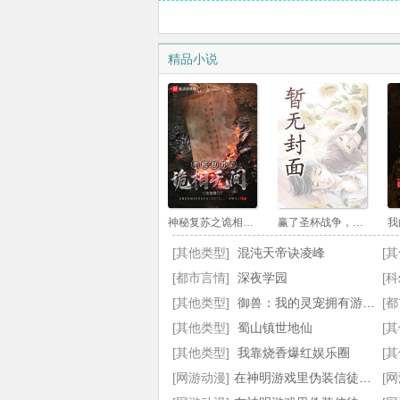
第22章 超凡仪式，新的客人
精品小说
第25章 圣女海瑟薇
第28章 赢家，谁输了？
第31章 地牢
第34章 慈生父神教，诚邀您享受这丰盛
第37章 腐烂的羊头
神秘复苏之诡相无间
赢了圣杯战争，结果这是虚树宇宙
第40章 爱脑补的邪教徒，随从契约
[其他类型]
混沌天帝诀凌峰
[
[都市言情]
第43章 事后调查
深夜学园
[
[其他类型]
御兽：我的灵宠拥有游戏面板
[
第46章 试探，暗中合作
[其他类型]
蜀山镇世地仙
[
第49章 你的面板已更新，三大天赋技能
[其他类型]
我靠烧香爆红娱乐圈
[
[网游动漫]
在神明游戏里伪装信徒后我成神了全文
[
第52章 总结，想念管家团团的一天