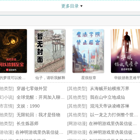
更多目录
第23章 打探消息
第24章
第26章 信徒徽章
第27章
第29章 超凡谎言，伟大的吾主
第30章
第32章 吉娜的复仇
第33章
的晚宴
第35章 游戏bug
第36章
第38章 直面古神
第39章
我的梦境可以捡到至宝
仙子，请听我解释
星痕纹章
华娱拯救意难
第41章 先睡了，明天见
第42章
其他类型]
穿越七零做外贸
[其他类型]
从海贼开始横推万界
科幻小说]
全球觉醒：开局加入聊天群
第44章 神殿来信，调查结果，【命运】的安排
[其他类型]
我在山中立地成仙
第45章
都市言情]
文娱：1990
[其他类型]
混沌天帝诀凌峰苏琳
第47章 论学分的重要性
第48章
其他类型]
无限轮回：我才是怪物
[其他类型]
以一龙之力打倒整个世界！
第50章 副作用【渴血】
第51章
其他类型]
长生炼器师
[网游动漫]
在神明游戏里伪装信徒后我成神了全本阅读
网游动漫]
在神明游戏里伪装信徒后我成神了最新更新
[网游动漫]
在神明游戏里伪装信徒后我成神了无错小说
第53章 救我，我的孩子
第54