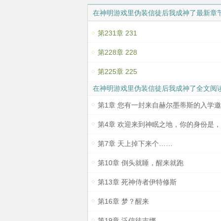
教吗？我
在神明游戏里伪装信徒后我成神了最新章
容：“朋
第231章 231
被塞进手
知道自己
第228章 228
主角混乱
第225章 225
在神明游戏里伪装信徒后我成神了全文阅
第1章 您有一封来自赫尔墨蒂斯的入学
第7章 天上掉下来个……
第10章 倒头就睡，醒来就跑
第13章 死神侍者伊特修斯
第16章 梦？醒来
第19章 泛信徒吉娜