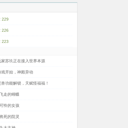
狂欢，但我是原女主
狂热笑
玖看着
 229
人怎么
需要，
 226
 223
 玩家苏玖正在接入世界本源
 游戏开始，神殿异动
 宠兽功能解锁，天赋怪福福！
 飞走的蝴蝶
 可怜的女孩
 将死的院灵
 九大主神