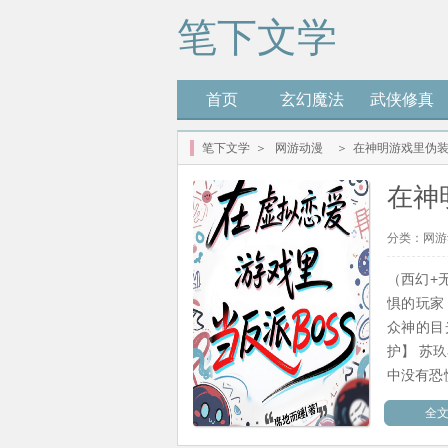
笔下文学
首页
玄幻魔法
武侠修真
笔下文学
＞
网游动漫
＞
在神明游戏里伪
在神
分类：
网游
（西幻+
惧的玩家
众神的目
护】 苏
中没有恐
糕，我成
全
徒献祭我
多，我超