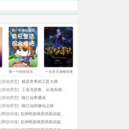
 赤龙，真言！
 逼问，卑鄙的尖耳佬
 艾玛和吉娜
 汉科？比尔斯·布朗
 渎神！反祭祀
 如果有那一天
平
我一个特技演员疯狂整活很合理吧
一念吞天凌峰苏琳
 分身，命星
[其他类型]
精灵世界的工匠大师
 快速结束的问话
[其他类型]
工业克苏鲁，从海岛领主开始
[其他类型]
陆江仙李通崖
 世界之心，保护名
[其他类型]
陆江仙的修仙之路
 选择
[网游动漫]
在神明游戏里伪装信徒后我成神了最新章节
[网游动漫]
在神明游戏里伪装信徒后我成神了By席地而睡
章 来拖地的失败魔术家【恐魔】