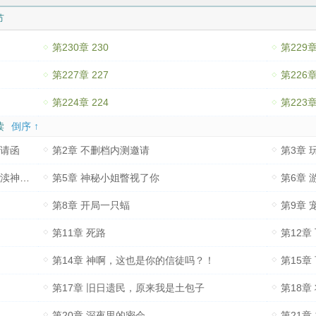
主是众生的化身，万灵的母，此世黑暗无光，唯祂怜悯世人。” 信徒露出
节
友，加入我们，让众生的狂欢响彻世界！” “神眠已日久，我主当称王！” 苏
第230章 230
第229章
里的传单。 ？她没说过这么狂的话！ 被诸神知道不要命了？ 可恶，这些
有此打算！ （克系西幻文，不谈恋爱，前期号称恋爱游戏仅因剧情设定
第227章 227
第226章
属性）
第224章 224
第223章
读
倒序 ↑
邀请函
第2章 不删档内测邀请
第3章
第4章 欢迎来到神眠之地，你的身份是，渎神者！
第5章 神秘小姐瞥视了你
第6章
第8章 开局一只蝠
第9章
第11章 死路
第12章
第14章 神啊，这也是你的信徒吗？！
第15章
第17章 旧日遗民，原来我是土包子
第18章
第20章 深夜里的密会
第21章