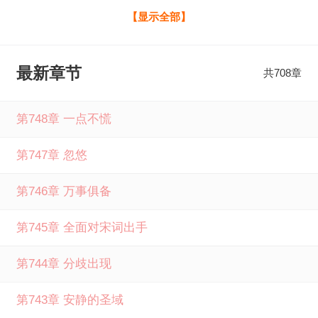
下去，就得需要不停地寻找资源箱。 打开了一个宝箱之后，
【显示全部】
宋词发现他觉醒了百倍奖励系统。 百倍奖励可选： 一：矿泉
水+100瓶 二：大力水+1瓶 百倍奖励可选： 一：美人鱼雕像+
最新章节
共708章
100 二：美人鱼+1 百倍奖励可选： 一：乌龟蛋+100 二：玄
武蛋+1 当 公路求生：百倍奖励全文免费阅读由笔下文学提
第748章 一点不慌
供，如果您喜欢公路求生：百倍奖励爱笑的橙子最新章节，
第747章 忽悠
请分享给您的好友一起来笔下文学免费阅读。
第746章 万事俱备
第745章 全面对宋词出手
第744章 分歧出现
第743章 安静的圣域