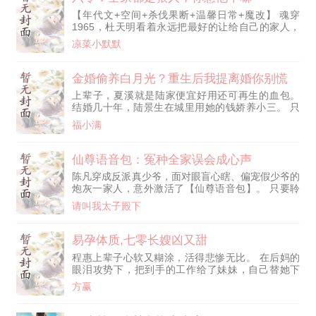
【年代文+空间+杀伐果断+温馨日常+魔改】 魂穿
1965，杜天明看着永远把最好的让给自己的家人，
他发誓要让全家过上好日子！ 二哥杜天霸：“我和弟
凉菜小默默
弟天下第一好！谁敢惹他，我先捶爆他的狗头！” 父
亲杜建业：“就是你动我儿子？你已有去死之道！” 爷
爷杜无敌：“不愧是我杜无敌的孙子！有我当年杀鬼
金婚偷养白月光？重生后我提离婚你别慌
子的风范！” 娄晓娥（脸红）：“杜天明同志，你……
上辈子，夏溪就是陆家便宜好用还可再生的血包。
你不能这样！我……我......”
结婚几十年，陆景生在城里用她的钱娇养小三。 只
用两封情书，哄得她打工挣钱养他们全家，三句好话
福小满
骗得她跪地伺候、随时侍寝。 就连女儿也被他们当
成礼物拿去送人情！ 夏溪抑郁内耗，得了子宫癌，
孤零零死在了桥洞。 陆景生搂着小三逍遥快活了一
仙尊语音包：冤种全家误会成心声
辈子。 凭什么？！ 重来一世，夏溪撕碎贤惠面具，
陈凡穿成反派真少爷，面对眼盲心瞎、偏宠假少爷的
手撕渣男，脚踹公婆，泼妇骂街她认了，蛇蝎心肠她
炮灰一家人，意外激活了【仙尊语音包】。 只要聆
扛了！ 虐渣要狠，报仇要快，她
听满10000条修仙语录，便能原地飞升，成为横压万
请叫我太子殿下
古的无敌仙尊！ 没想到这些仙尊语录，全被身边人
听了去，还被误会成陈凡的心声？！ 【前世愚钝，
错把凉薄至亲当归宿；今生归来，尔等于我，只是陌
易孕体质,七零长嫂凶又甜
路尘埃。】 冤种全家：？？？ 【女人，前世你看本
程惠上辈子心软又糊涂，活得悲惨无比。 在后妈的
尊不起！这一世，本尊要让你高攀不起！】
眼泪攻势下，把到手的工作给了妹妹，自己替她下
乡。 又在好闺蜜的设计下跟定了婚的男友分手，嫁
方赢
给了一个农村兵。 老公又帅又能干，还是个兵王，
可是没有用，他几乎不在家啊！ 剩下公婆险恶，小