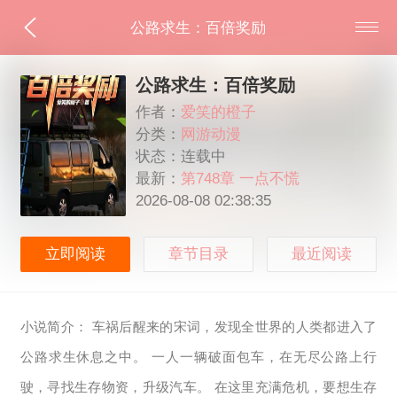
公路求生：百倍奖励
公路求生：百倍奖励
作者：
爱笑的橙子
分类：
网游动漫
状态：连载中
最新：
第748章 一点不慌
2026-08-08 02:38:35
立即阅读
章节目录
最近阅读
小说简介： 车祸后醒来的宋词，发现全世界的人类都进入了
公路求生休息之中。 一人一辆破面包车，在无尽公路上行
驶，寻找生存物资，升级汽车。 在这里充满危机，要想生存