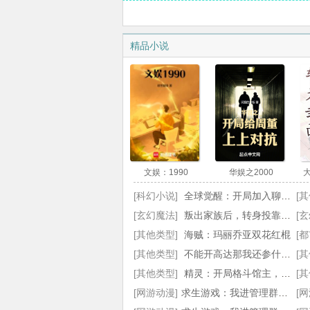
第22章
精品小说
第25章
第28章
第31章
第34章
第37章
文娱：1990
华娱之2000
第40章
[科幻小说]
全球觉醒：开局加入聊天群
[
[玄幻魔法]
第43章
叛出家族后，转身投靠魔族女帝
[
[其他类型]
海贼：玛丽乔亚双花红棍
[
第46章
[其他类型]
不能开高达那我还参什么军！
[
第49章
[其他类型]
精灵：开局格斗馆主，被娜姿缠上
[
[网游动漫]
求生游戏：我进管理群偷情报全文
[
第52章