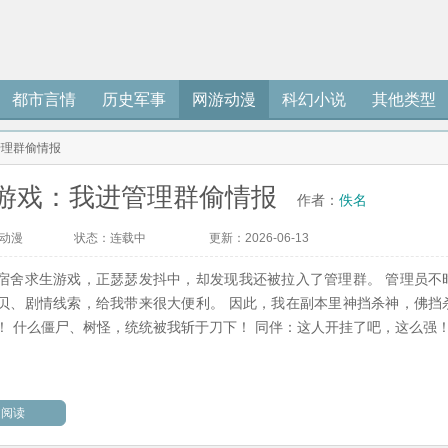
都市言情
历史军事
网游动漫
科幻小说
其他类型
管理群偷情报
游戏：我进管理群偷情报
作者：
佚名
动漫
状态：
连载中
更新：
2026-06-13 
05:28:48
宿舍求生游戏，正瑟瑟发抖中，却发现我还被拉入了管理群。 管理员不
贝、剧情线索，给我带来很大便利。 因此，我在副本里神挡杀神，佛挡
！ 什么僵尸、树怪，统统被我斩于刀下！ 同伴：这人开挂了吧，这么强！
文阅读