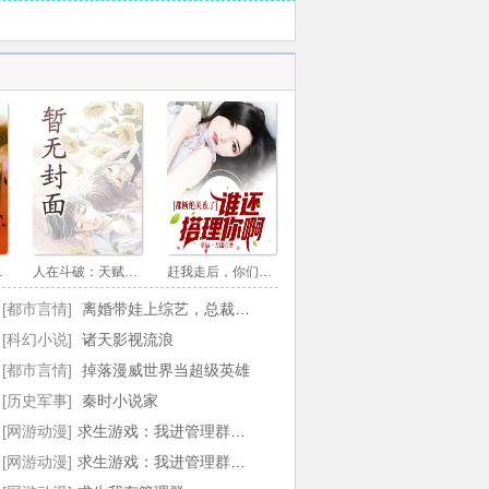
模拟器
人在斗破：天赋绝世竟带系统
赶我走后，你们破产，还有脸哭？
[都市言情]
离婚带娃上综艺，总裁前妻悔断肠
[科幻小说]
诸天影视流浪
[都市言情]
掉落漫威世界当超级英雄
[历史军事]
秦时小说家
[网游动漫]
求生游戏：我进管理群偷情报最新章节
[网游动漫]
求生游戏：我进管理群偷情报By佚名