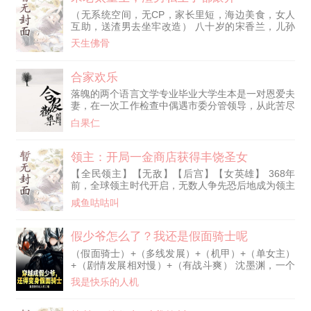
秦淮茹一家当牛做马时，易有为已经成了漂亮老师冉
（无系统空间，无CP，家长里短，海边美食，女人
秋叶口中的“小先生”。 禽满四合院？不，现在是我的
互助，送渣男去坐牢改造） 八十岁的宋香兰，儿孙
温馨游乐园。 秦淮茹
满堂，却活成了一个笑话。 她为了丈夫，为了儿
天生佛骨
女，操劳一生，奉献出自己的全部， 没想到临了的
时候，丈夫为了白月光要和她离婚，还逼她净身出
户。 宋香兰来不及愤怒，更诛心的真相被揭开。 原
合家欢乐
来她疼爱了大半辈子的儿子是丈夫和白月光所生，而
落魄的两个语言文学专业毕业大学生本是一对恩爱夫
被自己厌弃的、已英年早逝的养子才是自己的亲儿
妻，在一次工作检查中偶遇市委分管领导，从此苦尽
子。 愤怒之下，她点燃瓦斯，和所有人
甘来，前途美好，家兴业旺，美中不足的是，他们的
白果仁
爱情遭到了玷污。······。
领主：开局一金商店获得丰饶圣女
【全民领主】【无敌】【后宫】【女英雄】 368年
前，全球领主时代开启，无数人争先恐后地成为领主
在混沌海内与异族互相征伐，人类为了保护自己的星
咸鱼咕咕叫
球，一方面领主们纷纷在世界泡外组成一条条防线抵
御入侵，另一方面则发动战争征伐周围的一切敌人，
攻入世界泡扼杀竞争者。 苏屿，是个穿越者，加入
假少爷怎么了？我还是假面骑士呢
成为新手领主进入试炼，也因此开启了【1金商店系
（假面骑士）+（多线发展）+（机甲）+（单女主）
统】。 里面每天刷新5个商品：建筑、图纸、珍贵材
+（剧情发展相对慢）+（有战斗爽） 沈墨渊，一个
料、兵种、英雄、奇观、词条、
只想当咸鱼的美少年，一觉醒来发现自己失去了所有
我是快乐的人机
记忆，不过好在还有一个听话的“小弟”，不过后面小
弟被军方人带走了，而自己成了豪门沈家的养子。本