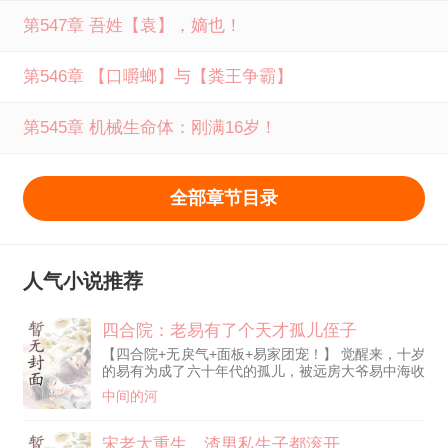
第547章 吾姓【袁】，嫡也！
第546章 【口嚼螂】与【粪王争霸】
第545章 机械生命体：刚满16岁！
全部章节目录
人气小说推荐
四合院：老易有了个天才孤儿侄子
【四合院+无戾气+面板+易家团宠！】 觉醒来，十岁
的易有为成了六十年代的孤儿，被远房大爷易中海收
养。 并且还带着面板 从此，老谋深算的易中海画风
中间的河
突变，成了逢人就夸“我大侄子是文曲星下凡”的炫娃
狂魔。 在众禽为了点棒子面打得头破血流时，易中
海恨不得顿顿让易有为吃白面馒头。 在傻柱还在为
宋老太重生，渣男私生子都滚开