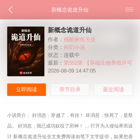
新概念诡道升仙
新概念诡道升仙
作者：
残酷厕纸天使
分类：
科幻小说
状态：连载中
最新：
第552章 【异端生物养殖许可
证】
2026-08-09 14:47:05
立即阅读
章节目录
最近阅读
小说简介： 好消息：穿越了，有挂！ 坏消息：快死了，是祭
品。 好消息：我已成功奴役了邪神！ … 打开为入侵仙界而设
计 新概念诡道升仙全文免费阅读由笔下文学提供，如果您喜