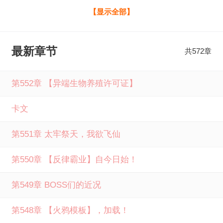
欢新概念诡道升仙残酷厕纸天使最新章节，请分享给您的好
【显示全部】
友一起来笔下文学免费阅读。
最新章节
共572章
第552章 【异端生物养殖许可证】
卡文
第551章 太牢祭天，我欲飞仙
第550章 【反律霸业】自今日始！
第549章 BOSS们的近况
第548章 【火鸦模板】，加载！