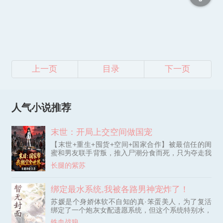
上一页
目录
下一页
人气小说推荐
末世：开局上交空间做国宠
【末世+重生+囤货+空间+国家合作】被最信任的闺
蜜和男友联手背叛，推入尸潮分食而死，只为夺走我
的空间换取半块黑面包——这是凌萱的上一世。 当
长腿的紫苏
她从血腥的噩梦中惊醒，发现自己竟奇迹般重生回到
末日降临前三个月！掌心的空间印记灼热依然。 这
一次，凌萱没有选择重蹈单打独斗的覆辙。滔天的恨
绑定最水系统,我被各路男神宠炸了！
意与对未来的恐惧，让她做出了一个颠覆命运的决
苏媛是个身娇体软不自知的真·笨蛋美人，为了复活
定。她拨通了一个尘封在记忆深处的红色专线。 “你
绑定了一个炮灰女配遗愿系统，但这个系统特别水，
好，我请求向国家上交一个无法想象的‘随身仓库’，
不仅不给她开金手指，甚至有时连情报都是错的。苏
以及……一个关于三个月后世界末日的‘预言’。” 从这
铁血战狼