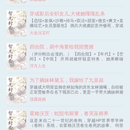
媛本以为是就是简单地做做任务，没想到却在无意间
一刻起，整个东方巨龙的战争机器，开始为她一人疯
把各路男神撩炸了！ 糙汉、帝王、替嫁、少帅、吸
狂运转！ 当海外还在为反常的全球采购困惑时，人
血鬼、仙侠、白月光、校草、影帝、法老、骑士、锦
穿成影后全职女儿,大佬她嘎嘎乱杀
类史上最庞大的物资洪流正涌入凌萱的空间；当世人
衣卫、霸总、特种兵、沙特王子……你喜欢的这本书
还在嘲笑“新时代的方舟骗局”时，一座座代号“长
【恋综+发疯+沙雕+掉马+双洁+甜宠+微玄+爽文+直
里都有！
城”的地下钢铁雄城已然竣工。 三个月后，红月升
播综艺+全员显眼包】 佣兵大佬虞皎意外惨死，穿成
起，天灾降临，尸潮席卷全球！ 当权贵们躲在酒庄
爽文炮灰影后的恋爱脑女儿，为男主逃婚发疯当替
大金沅宝吖
里瑟瑟发抖，我们已在地下城邦开启热火朝天的生产
身，一碗白粥喝出牛马滋味。 一朝剧情解锁，虞皎
自救。当别国幸存者为争夺一瓶水自相残杀，我们的
闪婚大反派祁宴九，黑卡随便刷，老公不回家，无痛
装甲洪流已开始光复城市。 我，凌萱，代号“天穹”，
喜当妈，奖金百万八，这泼天的富贵儿，她接住了！
四合院，易中海要给我招赘婿
屹立于最高的城墙之上。这一世，我不要苟活！我要
只是反派老公他不是“单身”，十七岁大娃叛逆到跟狗
的，是亲手为我的同胞和我的祖国，在这崩坏的末世
（评分刚出会涨的。） 【四合院】+【年代】+【空
打架，四岁龙凤二娃三娃作精到找猫碰瓷。反派老公
里，加冕为王！
间】+【中医】 开局就被怀疑是特务， 她果断碰
手捏佛珠，嘴毒心狠，一
瓷。 绑定四合院系统， 被她吓跑了！！！ 什么？
浮月人生
易中海是我亲大爷！ 怎么不说我是他爹！ 是真的！
那道德天尊站在我这边也不是不可以…… 避雷:女主
孤儿院长大，自私自利，为了符合剧情，部分信息稍
为了嫡妹林黛玉，我嫁给了九皇叔
有改动，介意请点。 （四合院:易中海要给我招赘
穿越成大明巡盐御史林如海的庶长女林黛曦，自幼被
婿） （四合院:侄女当家，易中海乐疯了）
正室贾敏养在名下视若己出，更是一手带大嫡妹林黛
玉。明知红楼宿命，她苦熬十四年想扭转剧情，怎奈
清露疏桐
随身系统与空间被天道封印，只能勉强为贾敏母女调
理身体，却终究拦不住贾敏病逝的命数。 灵堂之上
她崩溃质问，尘封十四年的金手指骤然满级解封！空
霍格沃茨：蛇院韦斯莱，卷哭巫师界
间自带神界灵泉与冥界弱水，生杀予夺随心；系统万
这是来自二十一世纪的卷狗，穿越HP世界带学神
物可兑、任务全凭自愿，毫无强制惩罚。开局即巅
（卷狗）系统，在霍格沃茨卷生卷死的故事。 特里
峰，她手握神级挂，誓要护住林家，改