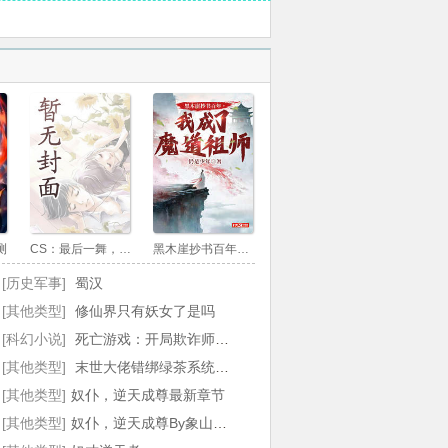
四章 归途遇险
七章 暗河炼骨
章 旧窑遗骨
三章 万人坟场之下
六章 夜哨残阵
九章 矿道裂隙
测
CS：最后一舞，舞成职业通天代
黑木崖抄书百年，我成了魔道祖师
二章 铁牌弃路向北行
[历史军事]
蜀汉
五章 诡城双煞
[其他类型]
修仙界只有妖女了是吗
[科幻小说]
死亡游戏：开局欺诈师，假扮神明
八章 平推
[其他类型]
末世大佬错绑绿茶系统后，娱乐圈变天了！
一章 裂玉与空城
[其他类型]
奴仆，逆天成尊最新章节
[其他类型]
奴仆，逆天成尊By象山小说作者
四章 煞骨葬地