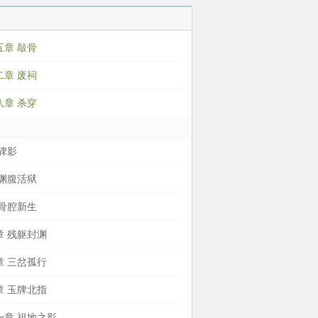
劫
五章 敲骨
二章 废祠
八章 杀穿
碑影
 渊腹活狱
 骨腔新生
章 残躯封渊
章 三岔孤行
章 玉牌北指
一章 祖地之影