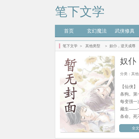
笔下文学
首页
玄幻魔法
武侠修真
笔下文学
＞
其他类型
＞
奴仆，逆天成尊
奴仆
分类：
其他
【仙侠】
条狗。第
每变强一
藏生——
条命。死
全