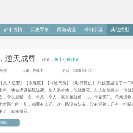
都市言情
历史军事
网游动漫
科幻小说
其他类型
，逆天成尊
作者：
象山小说作者
类型
状态：
连载中
更新：
2026-08-07 
22:15:32
【凡人逆袭】【系统流】【冷硬代价】【独行复仇】 死奴营里活了十二
七年，他被扔进秘境送死。别人采补他，他就反噬。别人抽他灵力，他就
次，骨头就断一次。每杀一个人，离真相就近一步。李家灭门、母亲遗物
七岁那年的一切，都要有人还。这一路没有队友，没有退路，只有一把断
不了，就来得及。
文阅读