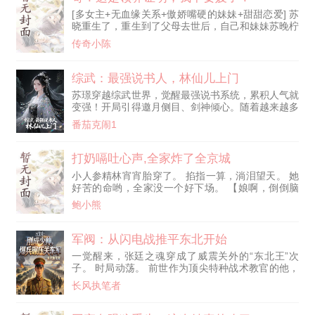
夏历史上那群巅峰人物相继到来 军备升级、后勤体
[多女主+无血缘关系+傲娇嘴硬的妹妹+甜甜恋爱] 苏
系建立、情报网不断延伸、经济起飞、基建铺开……
晓重生了，重生到了父母去世后，自己和妹妹苏晚柠
霍去病带闪电骑横
被过继给不同亲戚的那天。 前世，他们两兄妹就这
传奇小陈
么被拆开，从此再没联系。 再见时，苏晚柠变成了
一个小盒子。 因为抑郁，她在18岁的时候自杀
了…… 重活一世，苏晓发誓绝对不能让任何人夺走
综武：最强说书人，林仙儿上门
自己的妹妹。 当着所有人的面，苏晓自愿成为苏晚
苏璟穿越综武世界，觉醒最强说书系统，累积人气就
柠的监护人，承担起照顾她的责任。 好消息：生活
变强！开局引得邀月侧目、剑神倾心。随着越来越多
中多了个可爱又漂亮的妹妹。
榜单和江湖辛秘曝光，人气值疯狂暴涨，麻烦也接踵
番茄克闹1
而至，且看他在这高手如云的综武世界，如何从说书
先生一步步登顶武道巅峰！
打奶嗝吐心声,全家炸了全京城
小人参精林宵宵胎穿了。 掐指一算，淌泪望天。 她
好苦的命哟，全家没一个好下场。 【娘啊，倒倒脑
里的水吧，你疼爱的小姑子是你夫君的小情儿啊。】
鲍小熊
【我亲大哥刷马厩掏猪粪，新科状元被顶替了不说，
还被冒牌大哥剥皮阉割了哟。】 【我亲二哥更惨，
被冒牌二哥哄着练了邪功，最后被五马分尸了。】
军阀：从闪电战推平东北开始
【最惨的还是我，被渣爹狸猫换太子，当成扬州瘦马
一觉醒来，张廷之魂穿成了威震关外的“东北王”次
卖进青楼被活活折磨死。】 林宵宵抱着奶瓶，原本
子。 时局动荡。 前世作为顶尖特种战术教官的他，
打算干了最后这杯奶就准备西去
不甘心看着大好河山沦丧。 开局拒绝当纨绔，直接
长风执笔者
在大帅面前立下军令状，拉起一支独立师！组建一只
铁军！ 一步步成为独当一面的领导者。