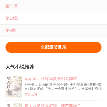
第11章
第10章
第9章
全部章节目录
人气小说推荐
秦始皇：朕有华夏全明星阵容
刚开分，后面能涨 全球争霸+ 全明星群像+基建+爽
文+历史穿越 卢浩，一个普通医学生，被塞进时空机
扔回秦朝。 任务：辅助秦始皇统一全球。 金手指：
雪岭云杉
一台时空机+足够用的历史知识。 秦始皇皱眉问：你
有何本事？ 卢浩：我会摇人！ 于是，他开始摇人 诸
葛亮开局清扫六国余孽，定百年国策。 紧接着，华
哥！这是领养证明，我不要嫂子！