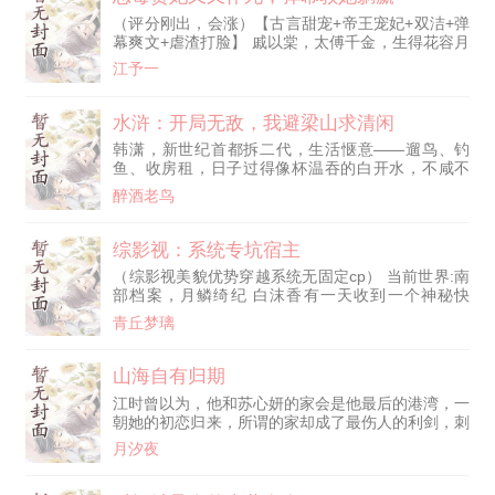
了！ 司笙怀揣三宝，抱紧男主大腿进岛。 贫困海岛
（评分刚出，会涨）【古言甜宠+帝王宠妃+双洁+弹
上来了个娇娇小姐。 刚开始，裴霆骁以为他的小妻
幕爽文+虐渣打脸】 戚以棠，太傅千金，生得花容月
子肯定吃不了海岛的苦，
貌，过得顺风顺水。 然而议亲那年，她被强取豪
江予一
夺，成了反派帝王的妃子。 竹马深情几许：“棠儿，
你再忍忍，等我登基，定封你为后。” 她信了竹马的
话，打算给皇帝下毒。 然而眼前飘过排排金色弹幕
水浒：开局无敌，我避梁山求清闲
—— “好蠢的女配，男主早和女主好上了，骗你送死
韩潇，新世纪首都拆二代，生活惬意——遛鸟、钓
呢！” “原著她下毒失败被反派囚禁了，桀桀桀黑化倒
鱼、收房租，日子过得像杯温吞的白开水，不咸不
计时，搓手等待。”
淡，刚刚好。 没想到出去打个猎，一道雷劈下来，
醉酒老鸟
直接给他劈穿了。 穿到了北宋年间。 还是自己相对
熟悉的水浒世界。 系统倒是大方，抬手就送上无敌
体质、绝世功法，开局就是满级号，连新手村都不用
综影视：系统专坑宿主
出。 换别人，这配置早该争霸天下、登基称帝了。
（综影视美貌优势穿越系统无固定cp） 当前世界:南
韩潇不。他只想安安静静当条咸鱼，喝喝酒，打打
部档案，月鳞绮纪 白沫香有一天收到一个神秘快
牌，陪陪老婆。
递，绑定了所谓的“系统”，在各个影视、游戏世界里
青丘梦璃
穿越，完成相应的任务，积攒功德。 女主头脑清
醒，事业为主，恋爱为辅。甜宠救赎 有的世界是魂
穿，有的世界是胎穿，原创身份。 一念关山（李同
山海自有归期
光）（暂时每周不定时更新） 暗河传（女1cp苏昌
江时曾以为，他和苏心妍的家会是他最后的港湾，一
河，女2cp苏暮雨）（完） 成何体统（夏侯澹）
朝她的初恋归来，所谓的家却成了最伤人的利剑，刺
（完） 逐玉（谢征，齐旻，
向他的胸口。
月汐夜