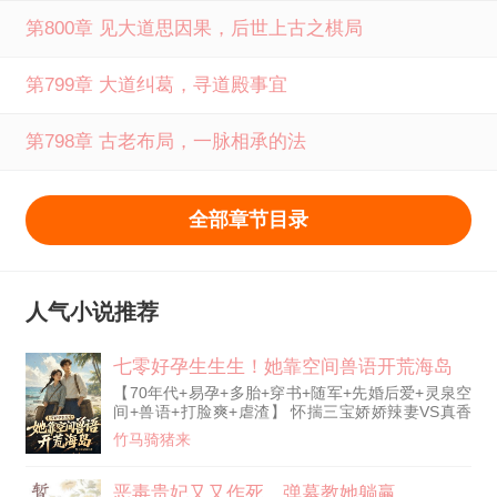
第800章 见大道思因果，后世上古之棋局
第799章 大道纠葛，寻道殿事宜
第798章 古老布局，一脉相承的法
全部章节目录
人气小说推荐
七零好孕生生生！她靠空间兽语开荒海岛
【70年代+易孕+多胎+穿书+随军+先婚后爱+灵泉空
间+兽语+打脸爽+虐渣】 怀揣三宝娇娇辣妻VS真香
冷脸硬汉军官 司笙刚刚穿书，假千金表妹就怂恿她
竹马骑猪来
打掉孩子，离婚！ 原主愚蠢，听了她怂恿，孩子没
了，感染死亡。 司笙白眼翻上天，小绿茶计划通，
可姐不在轨道内。 离婚是不可能，这军婚她随定
恶毒贵妃又又作死，弹幕教她躺赢