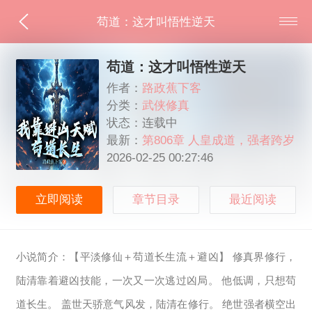
苟道：这才叫悟性逆天
苟道：这才叫悟性逆天
作者：
路政蕉下客
分类：
武侠修真
状态：连载中
最新：
第806章 人皇成道，强者跨岁
月
2026-02-25 00:27:46
立即阅读
章节目录
最近阅读
小说简介：【平淡修仙＋苟道长生流＋避凶】 修真界修行，
陆清靠着避凶技能，一次又一次逃过凶局。 他低调，只想苟
道长生。 盖世天骄意气风发，陆清在修行。 绝世强者横空出