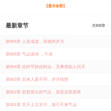
世，陆清还是在修行。 后来，同时期的天之骄子，盖世妖
【显示全部】
孽，绝世强者等都已成冢中枯骨。 陆清却已超脱无垠。 灾难
永远慢我一步。 ——他如是说。苟道：这才叫悟性逆天全文
最新章节
共808章
免费阅读由笔下文学提供，如果您喜欢苟道：这才叫悟性逆
天路政蕉下客最新章节，请分享给您的好友一起来笔下文学
第806章 人皇成道，强者跨岁月
免费阅读。
第805章 气运波动 ，不休
第804章 此时平静此时仙，无事便如人间天
第803章 后来人真不同，岁月猜想
第802章 忽然冒出的气运，原是后世因果
第801章 玄天上古岁月，接引不来气运