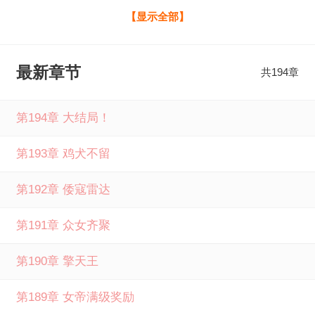
也接了回来，为了让家里的三个大活人吃饱穿暖，张大剑只
【显示全部】
好努力奋斗，恰好解锁了金手指，利用强大系统，他过上了
幸福美好的时光。别人家顿顿啃草根树皮，他们家熊肉海鲜
最新章节
共194章
大餐吃不完，看张大剑如何玩转古代！穿越到古代，我狂纳
九十九房小妾全文免费阅读由笔下文学提供，如果您喜欢穿
第194章 大结局！
越到古代，我狂纳九十九房小妾我的理想生活最新章节，请
第193章 鸡犬不留
分享给您的好友一起来笔下文学免费阅读。
第192章 倭寇雷达
第191章 众女齐聚
第190章 擎天王
第189章 女帝满级奖励