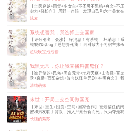
计划：远离主角团，苟到天荒地老。 结果第二天在
【全民穿越+囤货+多女主+不圣母不黑暗+爽文+不压
宴会上看到了原书男主的养父罗仞。 他当场改主
实力+轻松向】 周野一睁眼，发现自己和六个美女在
意：对
一艘木筏上 木筏上什么都没有，大家只能坦诚相待
炫麦
在这个世界，物资只能靠鱼竿钓 周野靠着3S鱼竿疯
狂囤货，垂钓还能加强身体 在别人还在为了淡水和
食物抢破头时，周野已经和美女们在自己的海上堡垒
系统想害我，我选择上交国家
喝着酒，吃着火锅，过着没羞没躁的生活 【书评宝
【评分刚出，会涨】 好消息！有系统！ 坏消息！系
子们提到的毒点，作者已经做了修改重置，放心观
统貌似出bug了总想弄死我！ 面对致力于将宿主抹杀
看】 【每日稳定三更】
的系统，李策做出了‘违背祖宗’的决定。 将系统上交
超级吹宝泡泡糖
国家！ ps：作者只在点子写过，大精品，不太会快
节奏，也不会起名写简介，都是慢热起步，几百订涨
上去的，还请读者多多包涵
我黑无常，你让我直播科普鬼怪？
【诡异复苏+民俗+黑白无常+地府天庭+山海经+百鬼
录+直播+酉阳杂俎+偏向妖怪单元剧+神明爽文】 我
叫江祈，职业生涯高光是勾了孙悟空的魂。 人间直
清纯萌妹
播界的泥石流，地府人脉圈的天花板。 在下不才，
入职时间在战国时代，师从南华真人。 鄙人跟齐天
大圣拜过把子、现任阎王是我义妹、我大哥是真武大
末世：开局上交空间做国宠
帝、我兄弟是神兽獬豸、八仙与我是竹林之交、财神
【末世+重生+囤货+空间+国家合作】被最信任的闺
赵公明是我债主。 沉香撕了生死簿，是二郎真君请
蜜和男友联手背叛，推入尸潮分食而死，只为夺走我
我打的掩护，哪吒与我是莫
的空间换取半块黑面包——这是凌萱的上一世。 当
长腿的紫苏
她从血腥的噩梦中惊醒，发现自己竟奇迹般重生回到
末日降临前三个月！掌心的空间印记灼热依然。 这