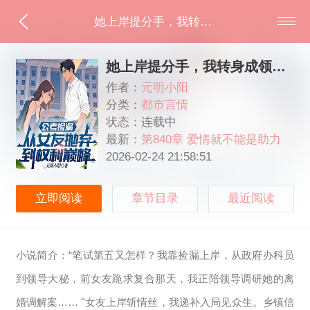
她上岸提分手，我转身成领导秘书
她上岸提分手，我转身成领导秘书
作者：
元明小阳
分类：
都市言情
状态：连载中
最新：
第840章 爱情就不能是助力
吗？
2026-02-24 21:58:51
立即阅读
章节目录
最近阅读
小说简介：“笔试第五又怎样？我靠捡漏上岸，从政府办科员
到领导大秘，前女友跪求复合那天，我正陪领导调研她的离
婚调解案…… "女友上岸斩情丝，我递补入局见众生。乡镇信