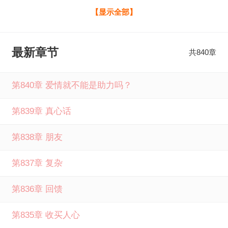
访、大佬博弈、礁石暗流…这体制江湖，比公考残酷百
【显示全部】
倍。"她上岸提分手，我转身成领导秘书全文免费阅读由笔下
文学提供，如果您喜欢她上岸提分手，我转身成领导秘书元
最新章节
共840章
明小阳最新章节，请分享给您的好友一起来笔下文学免费阅
读。
第840章 爱情就不能是助力吗？
第839章 真心话
第838章 朋友
第837章 复杂
第836章 回馈
第835章 收买人心