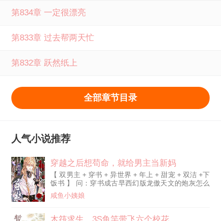
第834章 一定很漂亮
第833章 过去帮两天忙
第832章 跃然纸上
全部章节目录
人气小说推荐
穿越之后想苟命，就给男主当新妈
【 双男主 + 穿书 + 异世界 + 年上 + 甜宠 + 双洁 +下
饭书 】 问：穿书成古早西幻版龙傲天文的炮灰怎么
办？ 答：做男主新妈。 裴越宁，全系废柴，战力为
咸鱼小姨娘
零，但他会做饭。 罗仞，帝国战神，SSS级强者，
但他没老婆。 刚穿书的裴越宁，秉承着老实人不惹
事但也怕事的原则，为了狗命，连夜制定了一个完美
木筏求生，3S鱼竿带飞六个校花