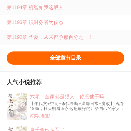
第1194章 机智如我这般人
第1193章 识时务者为俊杰
第1192章 华夏，从来都争那百分之一！
全部章节目录
人气小说推荐
六零：全家都是狠人，你惹他干嘛
【年代文+空间+杀伐果断+温馨日常+魔改】 魂穿
1965，杜天明看着永远把最好的让给自己的家人，
他发誓要让全家过上好日子！ 二哥杜天霸：“我和弟
凉菜小默默
弟天下第一好！谁敢惹他，我先捶爆他的狗头！” 父
亲杜建业：“就是你动我儿子？你已有去死之道！” 爷
爷杜无敌：“不愧是我杜无敌的孙子！有我当年杀鬼
真千金她从军了