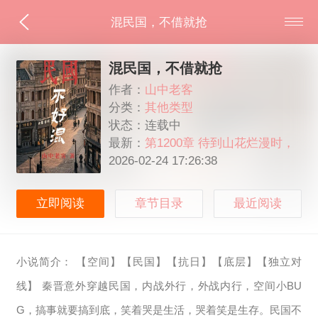
混民国，不借就抢
混民国，不借就抢
作者：
山中老客
分类：
其他类型
状态：连载中
最新：
第1200章 待到山花烂漫时，
我亦入秦川！
2026-02-24 17:26:38
立即阅读
章节目录
最近阅读
小说简介： 【空间】【民国】【抗日】【底层】【独立对
线】 秦晋意外穿越民国，内战外行，外战内行，空间小BU
G，搞事就要搞到底，笑着哭是生活，哭着笑是生存。民国不