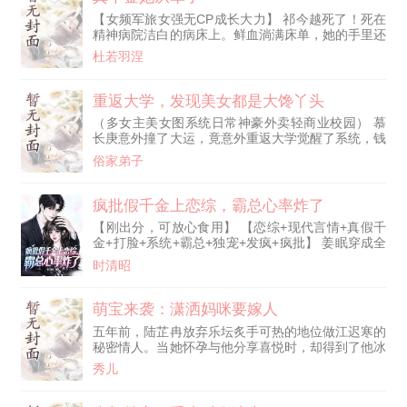
子的风范！” 娄晓娥（脸红）：“杜天明同志，你……
【女频军旅女强无CP成长大力】 祁今越死了！死在
你不能这样！我……我......”
精神病院洁白的病床上。鲜血淌满床单，她的手里还
握着一把生锈的剪刀。 祁今越又活了！白幡飘动的
杜若羽涅
灵堂上，养父母的音容笑貌在脑海里一帧一帧回放。
她还是一个无依无靠的可怜虫！！ 车轮不断向前，
再一次站上那片熟悉的土地，心境却是大不相同了。
重返大学，发现美女都是大馋丫头
这辈子，她走上了一条与前世截然相反的道路——参
（多女主美女图系统日常神豪外卖轻商业校园） 慕
军！ 入伍前夕，陆家沸腾，愤怒的父母、看好戏的
长庚意外撞了大运，竟意外重返大学觉醒了系统，钱
大哥、假惺惺的“姐妹”、拍
包余额拉满之后，他也渐渐的发现不对劲，身边的系
俗家弟子
花、学姐、教授、老板娘，个个看似高冷动人，背地
里竟全都是大馋丫头…. （文中无不良引导，涉及人
物均已成年）
疯批假千金上恋综，霸总心率炸了
【刚出分，可放心食用】 【恋综+现代言情+真假千
金+打脸+系统+霸总+独宠+发疯+疯批】 姜眠穿成全
网黑假千金，医院门口刚醒，就被影帝前男友一
时清昭
句“我和姜小姐不熟”钉上热搜； 叮！【爽值系统绑定
成功：打破憋屈剧情即可返现、加颜值、爆证据！】
姜眠抢过狗仔话筒直播分手：“不熟？你花我资源时
萌宝来袭：潇洒妈咪要嫁人
挺熟啊。” 【爽值+999，现金到账10万】黑粉连麦骂
五年前，陆芷冉放弃乐坛炙手可热的地位做江迟寒的
她疯，她反手普法报警； 白莲真千金哭诉被抢人
秘密情人。当她怀孕与他分享喜悦时，却得到了他冰
生，她挑眉：“你
冷的回复。“孩子打掉。”她甚至还没有开口求情，就
秀儿
被他赶尽杀绝……五年后，她携萌宝归来，宝贝儿子
开始给她相亲给自己物色爹地。“臭小子，你找的相