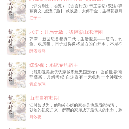
了！ 司笙怀揣三宝，抱紧男主大腿进岛。 贫困海岛
（评分刚出，会涨）【古言甜宠+帝王宠妃+双洁+弹
上来了个娇娇小姐。 刚开始，裴霆骁以为他的小妻
幕爽文+虐渣打脸】 戚以棠，太傅千金，生得花容月
子肯定吃不了海岛的苦，
貌，过得顺风顺水。 然而议亲那年，她被强取豪
江予一
夺，成了反派帝王的妃子。 竹马深情几许：“棠儿，
你再忍忍，等我登基，定封你为后。” 她信了竹马的
话，打算给皇帝下毒。 然而眼前飘过排排金色弹幕
水浒：开局无敌，我避梁山求清闲
—— “好蠢的女配，男主早和女主好上了，骗你送死
韩潇，新世纪首都拆二代，生活惬意——遛鸟、钓
呢！” “原著她下毒失败被反派囚禁了，桀桀桀黑化倒
鱼、收房租，日子过得像杯温吞的白开水，不咸不
计时，搓手等待。”
淡，刚刚好。 没想到出去打个猎，一道雷劈下来，
醉酒老鸟
直接给他劈穿了。 穿到了北宋年间。 还是自己相对
熟悉的水浒世界。 系统倒是大方，抬手就送上无敌
体质、绝世功法，开局就是满级号，连新手村都不用
综影视：系统专坑宿主
出。 换别人，这配置早该争霸天下、登基称帝了。
（综影视美貌优势穿越系统无固定cp） 当前世界:南
韩潇不。他只想安安静静当条咸鱼，喝喝酒，打打
部档案，月鳞绮纪 白沫香有一天收到一个神秘快
牌，陪陪老婆。
递，绑定了所谓的“系统”，在各个影视、游戏世界里
青丘梦璃
穿越，完成相应的任务，积攒功德。 女主头脑清
醒，事业为主，恋爱为辅。甜宠救赎 有的世界是魂
穿，有的世界是胎穿，原创身份。 一念关山（李同
山海自有归期
光）（暂时每周不定时更新） 暗河传（女1cp苏昌
江时曾以为，他和苏心妍的家会是他最后的港湾，一
河，女2cp苏暮雨）（完） 成何体统（夏侯澹）
朝她的初恋归来，所谓的家却成了最伤人的利剑，刺
（完） 逐玉（谢征，齐旻，
向他的胸口。
月汐夜