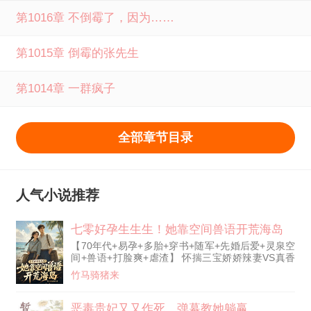
第1016章 不倒霉了，因为……
第1015章 倒霉的张先生
第1014章 一群疯子
全部章节目录
人气小说推荐
七零好孕生生生！她靠空间兽语开荒海岛
【70年代+易孕+多胎+穿书+随军+先婚后爱+灵泉空
间+兽语+打脸爽+虐渣】 怀揣三宝娇娇辣妻VS真香
冷脸硬汉军官 司笙刚刚穿书，假千金表妹就怂恿她
竹马骑猪来
打掉孩子，离婚！ 原主愚蠢，听了她怂恿，孩子没
了，感染死亡。 司笙白眼翻上天，小绿茶计划通，
可姐不在轨道内。 离婚是不可能，这军婚她随定
恶毒贵妃又又作死，弹幕教她躺赢