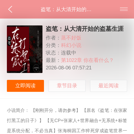
盗笔：从大清开始的盗墓生涯
盗笔：从大清开始的盗墓生涯
作者：
蒸不好饭
分类：
科幻小说
状态：连载中
最新：
第1022章 你在看什么？
2026-08-06 07:57:21
立即阅读
章节目录
最近阅读
小说简介： 【刚刚开分，请勿参考】 【原名《盗笔：在张家
打黑工的日子》】 【无CP+张家人+世界融合+无系统+标签
是系统分配，不必当真】张海桐因工作猝死穿成盗笔世界一