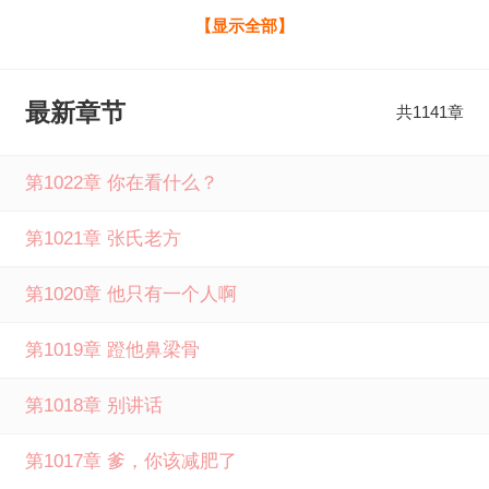
个张家外家人，从此开始兢兢业业打黑工，勤勤恳恳做牛马
【显示全部】
的苦逼生活。 作为一个专业社畜，他不仅逐渐混到了老张家
核心圈子，还无意间成了小族长的“顾命大臣”。 不仅被小哥
最新章节
共1141章
养父临终托孤，还为瞎子祈福产生交集。 可谓北能本家稳局
势，南能南洋杀军阀。 西跟绿林 盗笔：从大清开始的盗墓生
第1022章 你在看什么？
涯全文免费阅读由笔下文学提供，如果您喜欢盗笔：从大清
第1021章 张氏老方
开始的盗墓生涯蒸不好饭最新章节，请分享给您的好友一起
来笔下文学免费阅读。
第1020章 他只有一个人啊
第1019章 蹬他鼻梁骨
第1018章 别讲话
第1017章 爹，你该减肥了