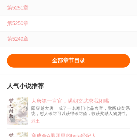
第5251章
第5250章
第5249章
全部章节目录
人气小说推荐
大唐第一言官，满朝文武求我闭嘴
阳穿越大唐，成了一名寒门七品言官，觉醒破防系
统，怼人破防可以获得破防值，收获奖励人物属性。
正值突厥兵临渭水，以裴寂为首的求和派为保自身利
老土
益，选择议和，向往大唐盛世的江阳岂能忍，当着文
武百官的面，直接将裴寂怼的社会性死亡，破防昏
迷。 阵前怼的突厥可汗颉力吐血破防！ 收获大量的
穿成全A男团里的beta经纪人