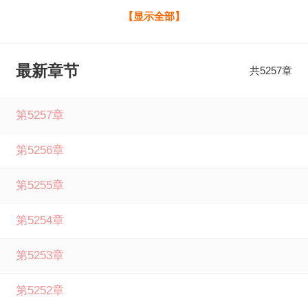
铁，强兵练士，成就古代第一个研制火药的供应商！ 等到圣
【显示全部】
上赶来，要给他加封时，他只淡淡道：“不急，我只是想让世
人了解一下，钢铁是怎样炼成的……” 称霸：从架起高炉冶炼
最新章节
共5257章
钢铁开始全文免费阅读由笔下文学提供，如果您喜欢称霸：
从架起高炉冶炼钢铁开始佚名最新章节，请分享给您的好友
第5257章
一起来笔下文学免费阅读。
第5256章
第5255章
第5254章
第5253章
第5252章