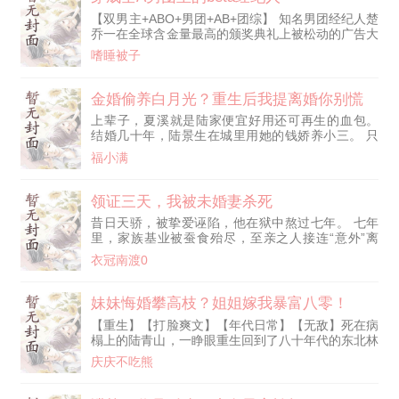
破防值，江阳个人武力值爆表，堪比西楚霸王，上到
【双男主+ABO+男团+AB+团综】 知名男团经纪人楚
权贵世家，下到纨绔子弟，对江阳又恨又怕，打又打
乔一在全球含金量最高的颁奖典礼上被松动的广告大
不过，骂又骂不过，偏偏还有李世民
屏砸死，醒来发现自己魂穿到了ABO世界。 好消
嗜睡被子
息：原主是个Beta，感知不到其他人的信息素，不会
被神秘的信息素影响。 坏消息：原主是top娱乐公司
的待出道男团成员，除他以外全员财阀Alpha，还没
金婚偷养白月光？重生后我提离婚你别慌
正式出道，他就忍受不了队友霸凌自杀了。 不过问
上辈子，夏溪就是陆家便宜好用还可再生的血包。
题不大，楚乔一重操旧业加入一家快要倒闭的娱乐公
结婚几十年，陆景生在城里用她的钱娇养小三。 只
司，成为某不
用两封情书，哄得她打工挣钱养他们全家，三句好话
福小满
骗得她跪地伺候、随时侍寝。 就连女儿也被他们当
成礼物拿去送人情！ 夏溪抑郁内耗，得了子宫癌，
孤零零死在了桥洞。 陆景生搂着小三逍遥快活了一
领证三天，我被未婚妻杀死
辈子。 凭什么？！ 重来一世，夏溪撕碎贤惠面具，
昔日天骄，被挚爱诬陷，他在狱中熬过七年。 七年
手撕渣男，脚踹公婆，泼妇骂街她认了，蛇蝎心肠她
里，家族基业被蚕食殆尽，至亲之人接连“意外”离
扛了！ 虐渣要狠，报仇要快，她
世，一双妹妹更被卖往缅北，音讯全无。 直到他踏
衣冠南渡0
出监狱的那天，整个世界才猛然惊觉—— 如今，他
身负无双战力与滔天权势，誓要一笔笔讨回血债。
“准备好颤抖了吗？我的复仇，才刚刚开始。”
妹妹悔婚攀高枝？姐姐嫁我暴富八零！
【重生】【打脸爽文】【年代日常】【无敌】死在病
榻上的陆青山，一睁眼重生回到了八十年代的东北林
区。前世错信绿茶悔婚毁了一生，重活一世，他果断
庆庆不吃熊
拉过一旁卑微受气的绝美长姐！“退婚？这简直是天
大的好事！今天起，秀兰就是我陆青山的媳妇！”凭