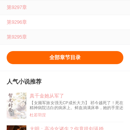
第9297章
第9296章
第9295章
全部章节目录
人气小说推荐
真千金她从军了
【女频军旅女强无CP成长大力】 祁今越死了！死在
精神病院洁白的病床上。鲜血淌满床单，她的手里还
握着一把生锈的剪刀。 祁今越又活了！白幡飘动的
杜若羽涅
灵堂上，养父母的音容笑貌在脑海里一帧一帧回放。
她还是一个无依无靠的可怜虫！！ 车轮不断向前，
再一次站上那片熟悉的土地，心境却是大不相同了。
大明：高冷女诸生？你竟提剑逼婚