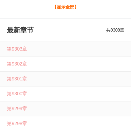
他一切，他才知道，他背负着怎样的血海深仇！ 强者为尊，
【显示全部】
一剑化气，强者掌控规则。 他逆势而上，定要扭转乾坤！ 找
回丢失的记忆，誓报杀身之仇！ 武道凌天秦初二胖全文免费
最新章节
共9308章
阅读由笔下文学提供，如果您喜欢武道凌天秦初二胖佚名最
新章节，请分享给您的好友一起来笔下文学免费阅读。
第9303章
第9302章
第9301章
第9300章
第9299章
第9298章