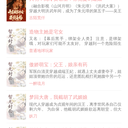
这辈子，她走上了一条与前世截然相反的道路——参
（融合影视《山河月明》《朱元璋》《洪武大案》）
军！ 入伍前夕，陆家沸腾，愤怒的父母、看好戏的
穿越大明洪武年间，成为了朱元璋的第五子——吴王
大哥、假惺惺的“姐妹”、拍
朱橚。 前世猝死在工位上，老天给了他一副皇子的
古陌荒仟
身子，外加一脑袋六百五十年后的知识。 既然重活
一世，那就把这辈子活得敞亮些。 八股取士，让老
朱从此不缺听话好用的官。 分科选才，给大明打造
造物主她是宅女
一条批量生产能臣的流水线。 火器改良，叫北元的
又名：【幕后黑手，绑架全人类】 注意，是绑架
铁骑再也嚣张不起来。 朱元璋拍着桌子大笑：老五
哦，对玩家们可能不太友好。 穿越到一个危险陌生
是咱老朱家的麒麟儿！ 朱标含笑点头：有五弟在，
的世界，开局就被迫认识社会的险恶。 还好陆汐意
大明何愁不兴。 朱棣追在后面嗷嗷叫：五弟，带我
普通地球玩家
外获得了可以创造世界，并且其中的物品带到现实的
一个。 朱橚风头正盛，朱元璋龙颜大悦，当即要给
金手指。 为了更好地活着，她把前世记忆中玩过的
他赐一桩好婚事。 可这婚还没赐下来，徐达家的女
生存类游戏融合起来，一小时人生、饥荒、泰拉瑞
傲娇萌宝：父王，娘亲有药
诸生就先一步提着宝剑找上门了。 …… 徐妙云：
亚，我的世界，植物大战僵尸…… 创造出了一个新
“朱橚！今日你我之间，只有两个选择。” “要么，你
军医白清灵穿越成端王妃，就遇上丈夫虐妻夺子，姐
的游戏世界。 异世界的所有人类，都将被她“绑架”，
娶我！” “要么……我让你这辈子，都无法再娶别的女
姐顶替她功劳的厄运，还意图乱棍打死她腹中另一个
成为玩家！ 刚开始的玩家：瑟瑟发
人！！” （旁观的兄弟几个，顿时觉得胯下一凉。）
胎儿，要她成鬼！她誓言——我若回归便是你们的死
一醉琉月
朱橚：“那、那个……妙云姑娘，我真诚的发问一
期！五年后，她以鬼医身份携女宝回归，却不料，荣
下，能不能有第三个选择？” 徐妙云：“君欲试妾剑之
王五岁的儿子伤重，她入府救治；太后病危，她把太
锋乎？试毕，自有第三。” 朱橚：？？？ 坏了，我怎
后从鬼门关拉回；贵妃难产，她刨腹取子；从此一战
梦回大唐，我截胡了武媚娘
么把四嫂攻略成这个样子？！
成名，将渣渣们踩在脚下。然而，在她从宫门出来
现代人穿越成为贞观年间的汉王，离李世民杀自己仅
时，五岁男宝抱着她大腿：“娘亲。”白清灵惊愕：“我
剩六年。 为自保，他截胡武媚娘欲远离朝堂，但大
不是你娘亲。”男宝：“父王说你
婚当天，遭人暗算，喜事变祸事！ 为保全武媚娘和
妖刀
身边人，他被逐出长安，三年后，王者归来！ 面对
李承乾的拉拢，李泰的暗算，长孙无忌的压制，李世