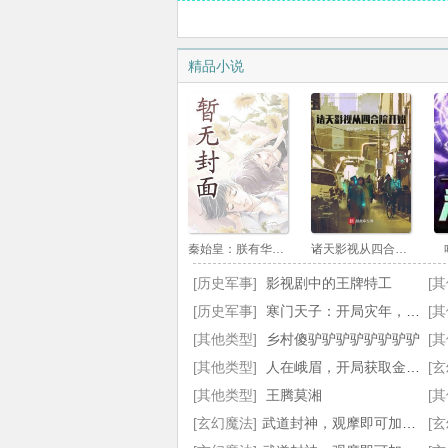
第22章 紫玄道果，敢不敢来一次现场挑
精品小说
第25章 天将拂晓，有人来袭！
第28章 张师姐，这事你很熟练啊！
第31章 先天剑诀！
第34章 惊！古云争成了背锅侠！
第37章 惊！淬体十三重！
秦始皇：朕有华夏全明星阵容
诸天影视从四合院开始
第40章 想见我，让武月空自己来！
[历史军事]
影视剧中的王牌特工
[
[历史军事]
第43章 他是废物，你们又是什么东西？
寒门天子：开局灾年，我带着全村造反
[
[其他类型]
乡村傻驴驴驴驴驴驴驴驴
[
第46章 弟子不是故意的，实在是收不住
[其他类型]
人在峨眉，开局获取金色词条
[
第49章 对质！
[其他类型]
王腾莫湘
[
[玄幻魔法]
武道封神，观摩即可加点！全文
[
第52章 乖乖，海坟要抢人？