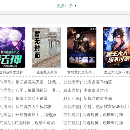
更多目录
战？
第23章 惊！百万认知点！
第24章
第26章 与敌搏杀，认知点＋30…
第27
第29章 崖底山谷，未命名剑诀！
第30章
第32章 天府十二宫！
第33
第35章 古云争无奈交代，又被敲诈！
第36
第38章 无声之谷，生机凋零！
第39
哈利波特之法神
魂破九天秦朗
女总裁的全能兵王萧晨
魔王大人深不可
第41章 没人时，叫我一声叔！
第42
其他类型]
刚证道混沌天帝，让我身化禁区？
[其他类型]
北海道赛马物语
其他类型]
八零，嫁最强糙汉，养最卷崽崽
第44章 战起，以一敌五，一拳重伤！
[都市言情]
半岛白金时代
第45
其他类型]
都市全能兵王萧晨
[科幻小说]
新概念诡道升仙
手啊……
第47章 说了是新人，咋就不信呢？
第48
玄幻魔法]
我的诡异人生模拟器
[其他类型]
穿越，然后被富家JK堵门
第50章 前途丧尽！
第51章
其他类型]
开局传送废土，我选择上交国家
[玄幻魔法]
武道封神，观摩即可加点！全本阅读
玄幻魔法]
武道封神，观摩即可加点！最新更新
[玄幻魔法]
武道封神，观摩即可加点！无错小说
第53章 如意算盘楚星宇，霸气如我赵霄汉！
第54