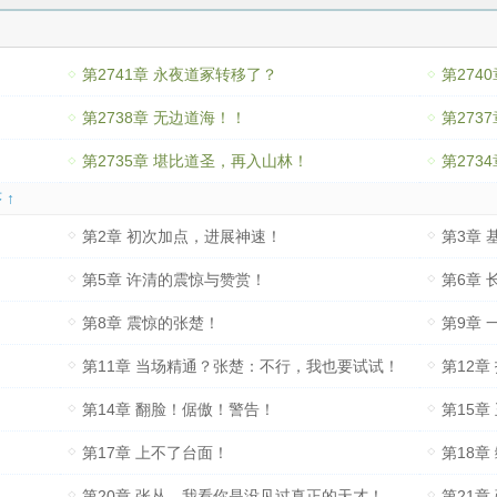
第2741章 永夜道冢转移了？
第274
第2738章 无边道海！！
第273
第2735章 堪比道圣，再入山林！
 ↑
第2章 初次加点，进展神速！
第3章
第5章 许清的震惊与赞赏！
第6章
第8章 震惊的张楚！
第9章 
第11章 当场精通？张楚：不行，我也要试试！
第12章
第14章 翻脸！倨傲！警告！
第15
第17章 上不了台面！
第18
第20章 张丛，我看你是没见过真正的天才！
第21章