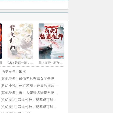
 桩功背后有秘密？
章 惊雷拳意轰杀何听风！
 古云争的兴奋！
章 我要闭关，快把钱还我！
章 桩功再升华，混元桩！
章 又是刘宁空，要提请为壬字头首席了？
测
CS：最后一舞，舞成职业通天代
黑木崖抄书百年，我成了魔道祖师
章 抢首席者，并非一个？
[历史军事]
蜀汉
章 激烈交手，惊雷拳出！
[其他类型]
修仙界只有妖女了是吗
[科幻小说]
死亡游戏：开局欺诈师，假扮神明
章 看来我天武宗真是要出惊世奇才了啊！
[其他类型]
末世大佬错绑绿茶系统后，娱乐圈变天了！
 镇岳山剑，风铃！
[玄幻魔法]
武道封神，观摩即可加点！最新章节
[玄幻魔法]
武道封神，观摩即可加点！By梧桐树下的莽汉
章 古剑悬挂百年，竟是赵家先祖佩剑？