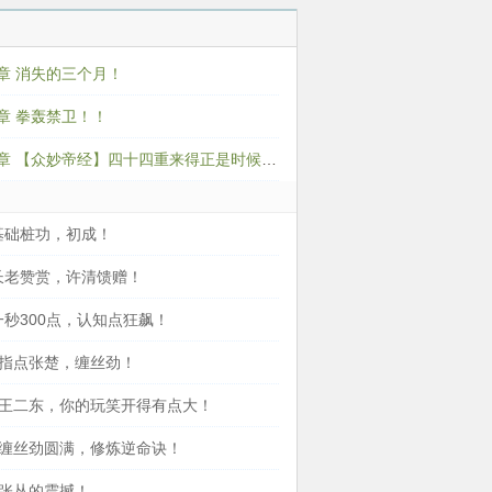
劫
0章 消失的三个月！
7章 拳轰禁卫！！
第2734章 【众妙帝经】四十四重来得正是时候啊！
 基础桩功，初成！
 长老赞赏，许清馈赠！
一秒300点，认知点狂飙！
 指点张楚，缠丝劲！
章 王二东，你的玩笑开得有点大！
章 缠丝劲圆满，修炼逆命诀！
 张丛的震撼！