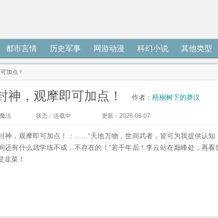
都市言情
历史军事
网游动漫
科幻小说
其他类型
即可加点！
封神，观摩即可加点！
作者：
梧桐树下的莽汉
魔法
状态：
连载中
更新：
2026-08-07 
23:14:59
封神，观摩即可加点！：……“天地万物，世间武者，皆可为我提供认知
间还有什么武学练不成，不存在的！”若干年后！李云站在巅峰处，再看
是韭菜！ 