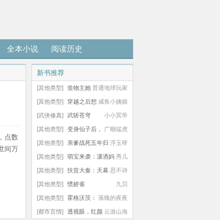
全本小说
阅读历史
新书推荐
[其他类型]
造物主她
普通地球玩家
是宅女
[其他类型]
穿越之后想
咸鱼小姨娘
苟命，就给男主当新妈
[武侠修真]
武斩苍穹
小小冥帝
[其他类型]
变身仙子后，
广顺猛虎
，点数
模拟的我浪翻修仙界
[其他类型]
亲爹战死五年归
浮玉呀
世间万
来后，我随母改嫁
[其他类型]
萌宝来袭：潇洒妈
秀儿
咪要嫁人
[其他类型]
扶贫大秦：天幕
思不诗
盘点我是千古女相
[其他类型]
惯娇雀
九贝
[其他类型]
霍格沃茨：
落魄的夜夜
蛇院韦斯莱，卷哭巫师界
[都市言情]
透视眼，红颜
云游山海